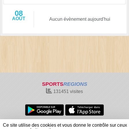
08
AOÛT
Aucun évènement aujourd'hui
SPORTS
REGIONS
131451
visites
Charte cookies
Gestion des cookies
Ce site utilise des cookies et vous donne le contrôle sur ceux