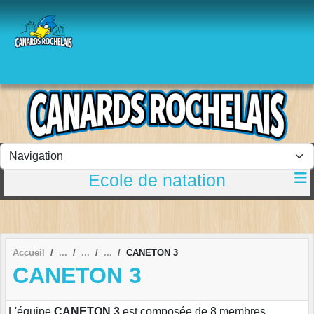
Panneau de gestion des cookies
Ecole de natation
Accueil
CANETON 3
CANETON 3
L'équipe
CANETON 3
est composée de 8 membres.