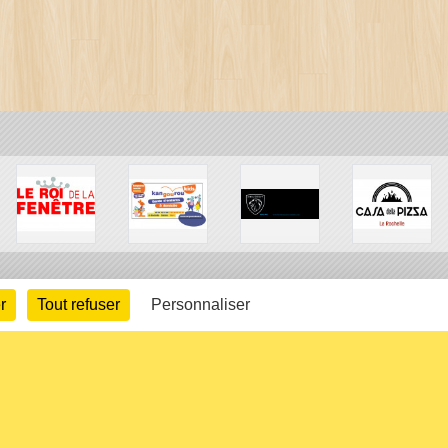
r
Tout refuser
Personnaliser
arte cookies
Gestion des cookies
s légales
Signaler un contenu inapproprié