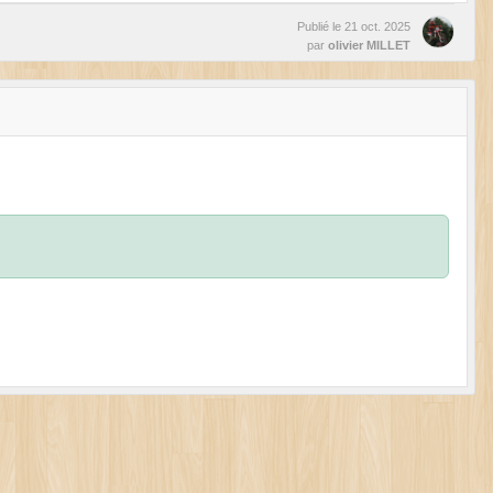
Publié le
21 oct. 2025
par
olivier MILLET