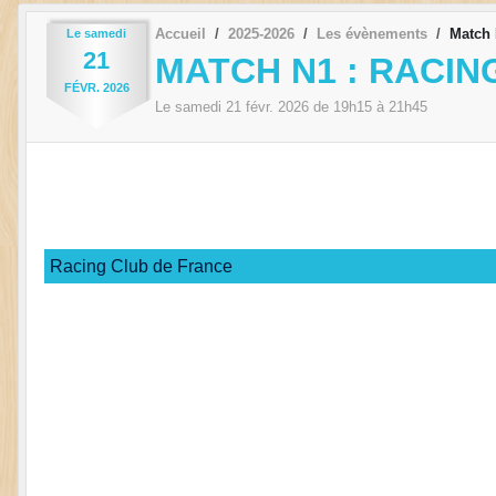
Accueil
2025-2026
Les évènements
Match 
Le
samedi
21
MATCH N1 : RACIN
FÉVR.
2026
Le
samedi
21
févr.
2026
de 19h15 à 21h45
Racing Club de France