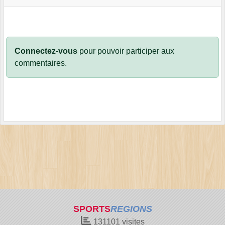
Connectez-vous
pour pouvoir participer aux
commentaires.
SPORTS
REGIONS
131101
visites