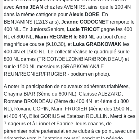
avec
Anna JEAN
chez les AVENIRS, ainsi que le 100 4N
dans la même catégorie pour
Alexis DORE
. En
BENJAMINS (12/13 ans),
Jeanne CODOGNET
remporte le
400 NL. En Juniors/Seniors,
Lucie TRICOT
gagne les 400
NL et 800 NL,
Marin REGNIER le 800 NL
au bout d'une
magnifique course (9.10.30), et
Luka GRABKOWIAK
les
400 4N et 1500 NL. Le collectif réalise le quadruplé sur le
800 NL dames (TRICOT/DELZON/BIAR/BRONDEAU) et
sur le 1500 NL messieurs (GRABKOWIAK/LE
REUN/REGNIER/FRUGIER - podium en photo).
A noter la participation de nouveaux adhérents triathlètes,
Chayma BIAR (3ème du 800 NL), Clarisse ALEZARD,
Romane BRONDEAU (2ème du 400 4N et 4ème du 800
NL), Roxane COPIN, Marin FRUGIER (4ème des 1500 NL
et 400 4N), Eliot GORIUS et Esteban ROULLIN. Merci à ces
7 nageurs et à Lionel et Fabrice, leurs coachs, de
pérenniser notre partenariat entre clubs à ce point, avec une
démarche vers la "natation course" pendant la période