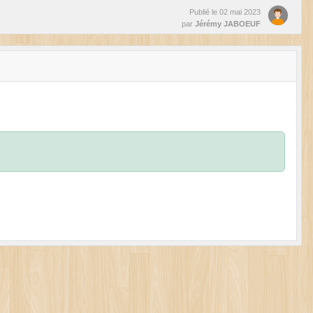
Publié le
02 mai 2023
par
Jérémy JABOEUF