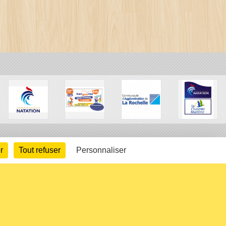
r
Tout refuser
Personnaliser
arte cookies
Gestion des cookies
s légales
Signaler un contenu inapproprié