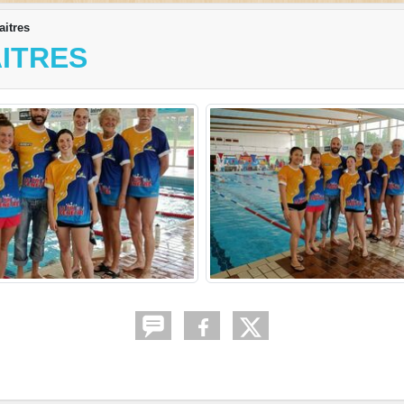
aitres
ITRES