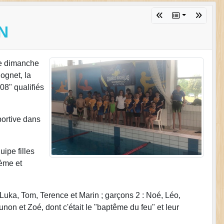
N
 le dimanche
ognet, la
08" qualifiés
portive dans
ipe filles
4ème et
: Luka, Tom, Terence et Marin ; garçons 2 : Noé, Léo,
unon et Zoé, dont c'était le "baptême du feu" et leur