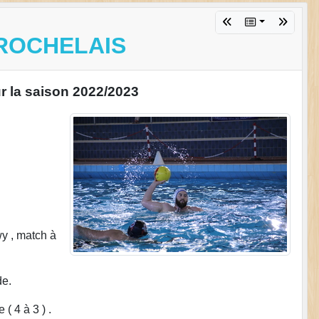
 ROCHELAIS
r la saison 2022/2023
y , match à
de.
( 4 à 3 ) .