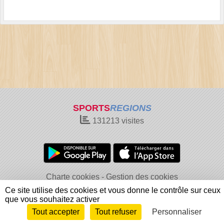
SPORTS
REGIONS
131213
visites
Charte cookies
Gestion des cookies
Informations légales
Signaler un contenu inapproprié
Ce site utilise des cookies et vous donne le contrôle sur ceux
que vous souhaitez activer
Tout accepter
Tout refuser
Personnaliser
Envie de participer ?
Connexion