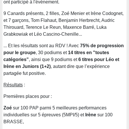
ont participé à l'événement.
9 Canards présents, 2 filles, Zoé Menier et Irène Codognet,
et 7 garçons, Tom Flahaut, Benjamin Herbrecht, Audric
Thirouard, Terence Le Reun, Maxence Barré, Luka
Grabkowiak et Léo Cascino-Chenille...
... Et les résultats sont au RDV ! Avec
75% de progression
pour le groupe
, 30 podiums et
14 titres en "toutes
catégories"
, ainsi que 9 podiums et
6
titres pour Léo et
Irène en Juniors (1+2)
, autant dire que l’expérience
partagée fut positive.
Résultats
:
Premières places pour :
Zoé
sur 100 PAP parmi 5 meilleures performances
individuelles sur 5 épreuves (5MPI/5) et
Irène
sur 100
BRASSE,